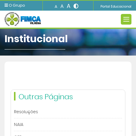
A
O Grupo
A
A
Portal Educacional
Institucional
A INSTITUIÇÃO
Ensino
Informações e Serviços
Outras Páginas
Resoluções
Biblioteca
NAIA
Imprensa