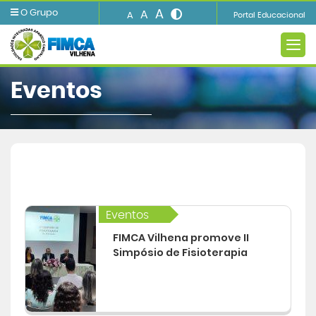
A
O Grupo
A
A
Portal Educacional
Eventos
A INSTITUIÇÃO
Ensino
Eventos
Informações e Serviços
FIMCA Vilhena promove II
Simpósio de Fisioterapia
Biblioteca
Imprensa