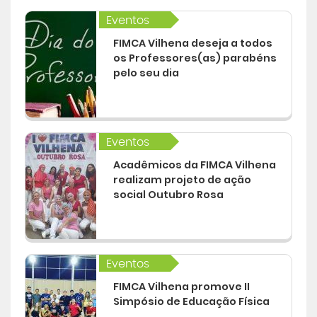
Eventos
Central de Atendimento
FIMCA Vilhena deseja a todos
os Professores(as) parabéns
Cursos de
Graduação
pelo seu dia
Cursos de
Pós e Extensão
Eventos
Cursos de
EAD
Acadêmicos da FIMCA Vilhena
realizam projeto de ação
social Outubro Rosa
Clínicas de Atendimento
Bolsas e Benefícios
Eventos
FIMCA Vilhena promove II
Simpósio de Educação Física