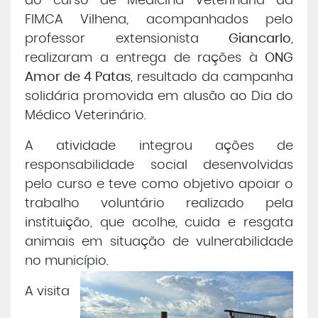
do curso de Medicina Veterinária da
FIMCA Vilhena, acompanhados pelo
Central de Atendimento
professor extensionista
Giancarlo
,
realizaram a entrega de rações à
ONG
Cursos de
Graduação
Amor de 4 Patas
, resultado da campanha
solidária promovida em alusão ao Dia do
Cursos de
Pós e Extensão
Médico Veterinário.
A atividade integrou ações de
Cursos de
EAD
responsabilidade social desenvolvidas
pelo curso e teve como objetivo apoiar o
Clínicas de Atendimento
trabalho voluntário realizado pela
instituição, que acolhe, cuida e resgata
Bolsas e Benefícios
animais em situação de vulnerabilidade
no município.
A visita