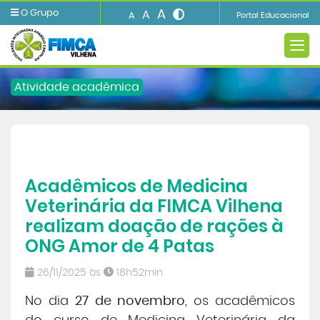
A
O Grupo
A
A
Portal Educacional
Atividade acadêmica
A INSTITUIÇÃO
Acadêmicos de Medicina
Ensino
Veterinária da FIMCA Vilhena
realizam doação de rações à
Informações e Serviços
ONG Amor de 4 Patas
Biblioteca
26/11/2025 às
18h52min
No dia
27 de novembro
, os acadêmicos
Imprensa